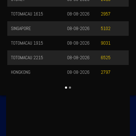
TOTOMACAU 1615
08-08-2026
2957
SINGAPORE
08-08-2026
5102
TOTOMACAU 1915
08-08-2026
9031
TOTOMACAU 2215
08-08-2026
6525
HONGKONG
08-08-2026
2797