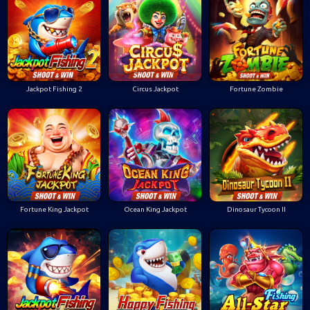
Jackpot Fishing 2
Circus Jackpot
Fortune Zombie
Fortune King Jackpot
Ocean King Jackpot
Dinosaur Tycoon II