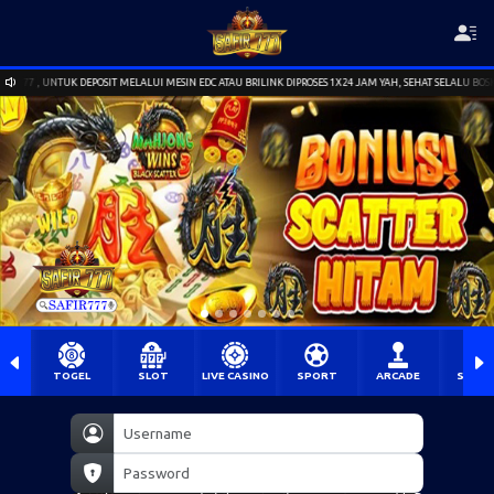
 , UNTUK DEPOSIT MELALUI MESIN EDC ATAU BRILINK DIPROSES 1X24 JAM YAH, SEHAT SELALU BOSKU !!
TOGEL
SLOT
LIVE CASINO
SPORT
ARCADE
SABU