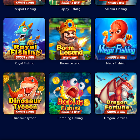
Jackpot Fishing
Happy Fishing
All-star Fishing
Royal Fishing
Boom Legend
Mega Fishing
Dinosaur Tycoon
Bombing Fishing
Dragon Fortune