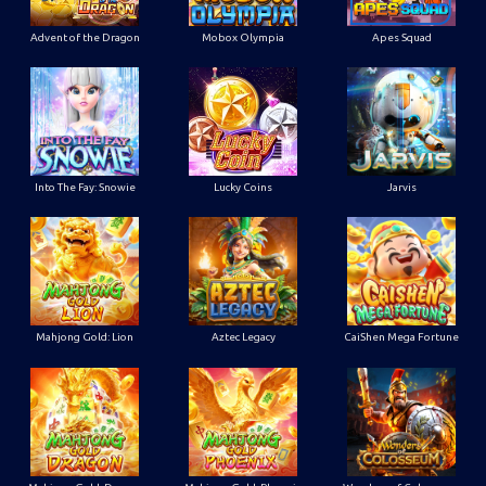
Advent of the Dragon
Mobox Olympia
Apes Squad
Into The Fay: Snowie
Lucky Coins
Jarvis
Mahjong Gold: Lion
Aztec Legacy
CaiShen Mega Fortune