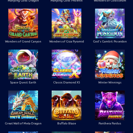
Mahjong Gold: Dragon
Mahjong Gold: Phoenix
Wonders of Colosseum
Wonders of Grand Canyon
Wonders of Giza Pyramid
God's Gambit: Poseidon
Space Quest: Earth
Classic Diamond X5
Winter Winnings
Great Wall of Meta Dragon
Buffalo Blaze
Panthera Pardus