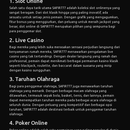
1. Slot Online
Salah satu daya tarik utama SAFIR777 adalah koleksi slot onlinenya yang
sangat beragam. Dari slot klasik hingga yang paling inovatif, ada
sesuatu untuk setiap jenis pemain. Dengan grafik yang mengagumkan,
fitur bonus yang menggiurkan, dan peluang untuk meraih jackpot yang
besar, slot online di SAFIR777 merupakan pilihan yang sempurna bagi
para penggemar slot.
2. Live Casino
Bagi mereka yang lebih suka merasakan sensasi perjudian langsung dari
kenyamanan rumah mereka, SAFIR777 menawarkan pengalaman live
casino yang tak tertandingi. Dengan dealer langsung yang ramah dan
profesional, pemain dapat menikmati berbagai permainan kasino klasik
seperti blackjack, roulette, dan baccarat dalam suasana yang mirip
dengan kasino sungguhan.
3. Taruhan Olahraga
Bagi para penggemar olahraga, SAFIR777 juga menawarkan taruhan
olahraga yang menarik. Dengan berbagai macam olahraga yang
ditawarkan, termasuk sepak bola, basket, tenis, dan lainnya, pemain
dapat menempatkan taruhan mereka pada berbagai acara olahraga di
seluruh dunia. Dengan peluang yang kompetitif dan berbagai opsi
taruhan, SAFIR777 adalah destinasi terbaik untuk penggemar taruhan
olahraga.
4. Poker Online
Poker online adalah salah satu permainan yang paling populer di dunia