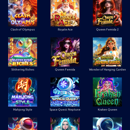
Clash of Olympus
Royale Ace
Queen Femida 2
Slithering Riches
Queen Femida
Wonder of Hanging Garden
Mahjong Style
Space Quest: Neptune
Kraken Queen